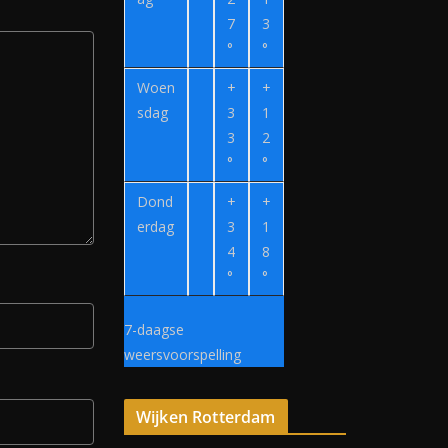
7
3
°
°
Woen
+
+
sdag
3
1
3
2
°
°
Dond
+
+
erdag
3
1
4
8
°
°
7-daagse
weersvoorspelling
Wijken Rotterdam