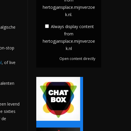
o
hertogjansplace.mijnverzoe
p
m
k.nl.
l
h
a
e
Always display content
algische
y
r
from
c
hertogjansplace.mijnverzoe
t
non-stop
k.nl
o
o
n
g
Open content directly
l
, of live
t
j
e
a
n
n
talenten
t
s
f
p
 een levend
r
l
e sixties
o
a
r de
m
c
h