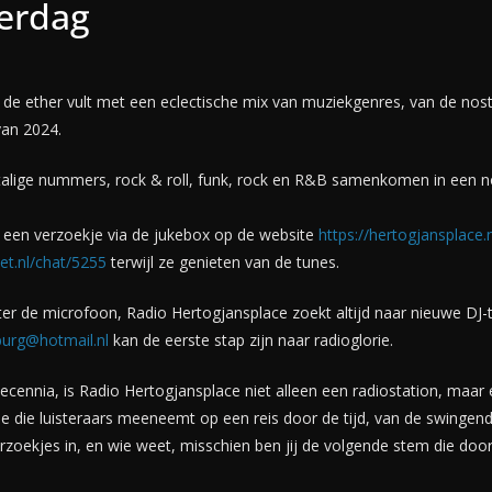
erdag
 de ether vult met een eclectische mix van muziekgenres, van de nost
van 2024.
stalige nummers, rock & roll, funk, rock en R&B samenkomen in een 
 een verzoekje via de jukebox op de website
https://hertogjansplace.n
et.nl/chat/5255
terwijl ze genieten van de tunes.
er de microfoon, Radio Hertogjansplace zoekt altijd naar nieuwe DJ-
burg@hotmail.nl
kan de eerste stap zijn naar radioglorie.
 decennia, is Radio Hertogjansplace niet alleen een radiostation, maar
e die luisteraars meeneemt op een reis door de tijd, van de swingend
rzoekjes in, en wie weet, misschien ben jij de volgende stem die doo
!