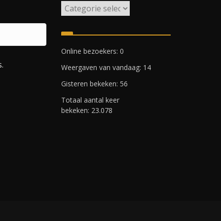
W
i
j
k
Online bezoekers:
0
e
.
Weergaven van vandaag:
14
n
R
Gisteren bekeken:
56
o
Totaal aantal keer
t
bekeken:
23.078
t
e
r
d
a
m