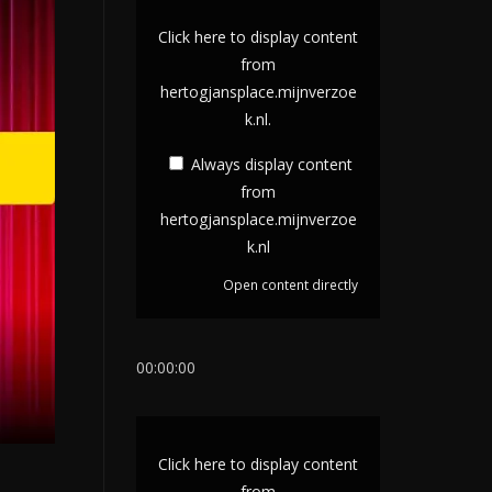
D
i
Click here to display content
s
from
hertogjansplace.mijnverzoe
p
k.nl.
l
a
Always display content
y
from
c
hertogjansplace.mijnverzoe
k.nl
o
n
Open content directly
t
e
00:00:00
n
t
D
f
i
r
Click here to display content
s
from