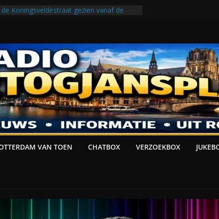
 de Koningsveldestraat gezien vanaf de
, 1990
EN
t gezien vanaf de Weerlanerstraat, 1990
j de Lusthofstraat in Kralingen, 1978
OGJANSPLACE PRESENTEERT: JUKEBOX
OTTERDAM VAN TOEN
CHATBOX
VERZOEKBOX
JUKEB