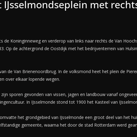
IJsselmondseplein met recht
s de Koninginneweg en verderop van links naar rechts de Van Hooc
83. Op de achtergrond de Oostdijk met het bedrijventerrein van Hulsi
 van de Van Brienenoordbrug. In de volksmond heet het plein de Pier
en over elkaar lopende wegen.
 zijn sporen gevonden van vissen, jagen en landbouw vanaf ongevee
ngencultuur. In IJsselmonde stond tot 1900 het Kasteel van IJsselmo
omvatte het grondgebied van IJsselmonde een groot deel van het hui
elfstandige gemeente, waarna het door de stad Rotterdam werd gea