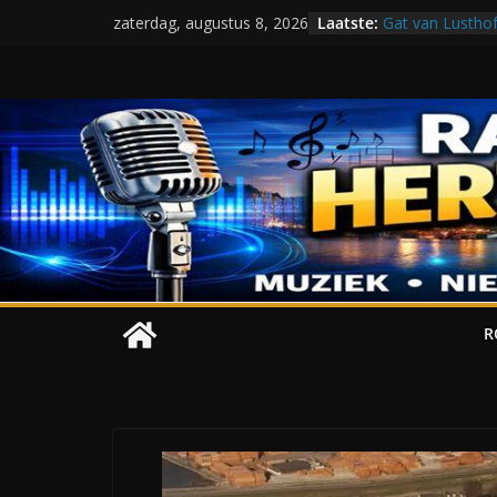
Ga
Laatste:
Gat van Lusthof 
zaterdag, augustus 8, 2026
naar
RADIO HE
TIME!
de
Een sportveld a
inhoud
Vrijenbansestra
De Delftse Poor
DE PREHI
R