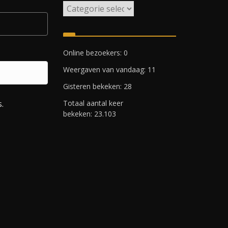
W
i
j
k
Online bezoekers:
0
e
Weergaven van vandaag:
11
n
R
Gisteren bekeken:
28
o
.
Totaal aantal keer
t
bekeken:
23.103
t
e
r
d
a
m