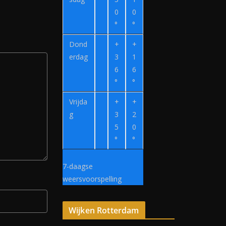
0
0
°
°
Dond
+
+
erdag
3
1
6
6
°
°
Vrijda
+
+
g
3
2
5
0
°
°
7-daagse
weersvoorspelling
Wijken Rotterdam