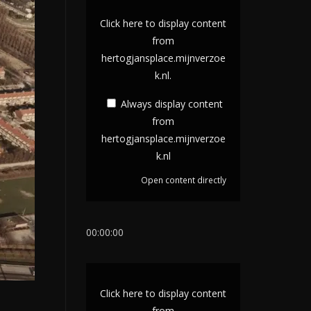
D
i
Click here to display content
s
from
hertogjansplace.mijnverzoe
p
k.nl.
l
a
Always display content
y
from
c
hertogjansplace.mijnverzoe
k.nl
o
n
Open content directly
t
e
00:00:00
n
t
D
f
i
r
Click here to display content
s
from