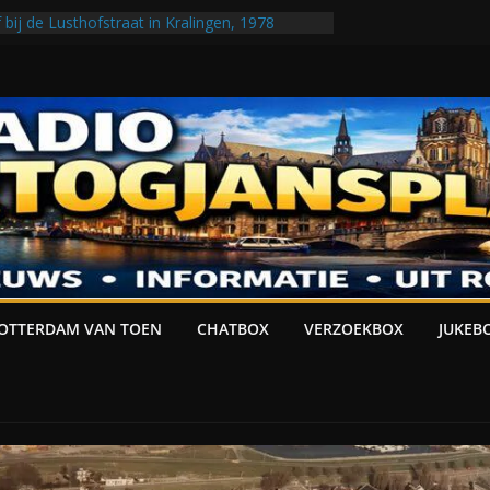
bij de Lusthofstraat in Kralingen, 1978
RTOGJANSPLACE PRESENTEERT: JUKEBOX
an de Koningsveldestraat gezien vanaf de
at, 1990
t gezien vanaf het Haagseveer, 1888
STORIE
OTTERDAM VAN TOEN
CHATBOX
VERZOEKBOX
JUKEB