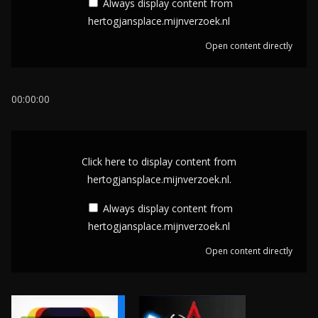
Always display content from
l
hertogjansplace.mijnverzoek.nl
a
Open content directly
y
c
o
00:00:00
n
t
D
e
i
Click here to display content from
n
s
hertogjansplace.mijnverzoek.nl.
t
p
Always display content from
f
l
hertogjansplace.mijnverzoek.nl
r
a
o
Open content directly
y
m
c
h
o
e