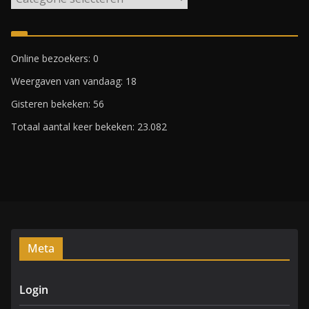
i
j
k
Online bezoekers:
0
e
Weergaven van vandaag:
18
n
R
Gisteren bekeken:
56
o
Totaal aantal keer bekeken:
23.082
t
t
e
r
d
a
m
Meta
Login