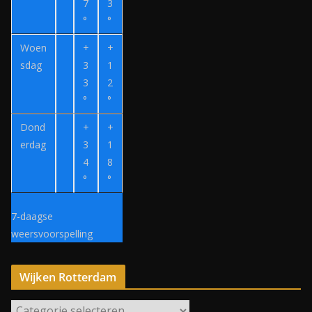
z
7
3
o
°
°
e
Woen
+
+
k
sdag
3
1
.
3
2
n
°
°
l
Dond
+
+
erdag
3
1
4
8
°
°
7-daagse
weersvoorspelling
Wijken Rotterdam
W