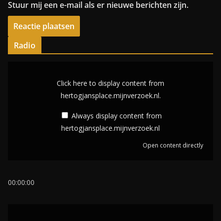
Stuur mij een e-mail als er nieuwe berichten zijn.
Radio
D
i
Click here to display content from
s
hertogjansplace.mijnverzoek.nl.
p
Always display content from
l
hertogjansplace.mijnverzoek.nl
a
Open content directly
y
c
o
00:00:00
n
t
D
e