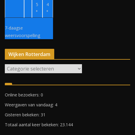
5
4
°
°
7-daagse
weersvoorspelling
Wijken Rotterdam
W
i
j
k
Online bezoekers:
0
e
Weergaven van vandaag:
4
n
R
Gisteren bekeken:
31
o
Totaal aantal keer bekeken:
23.144
t