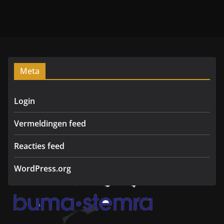
t
e
r
d
a
m
Meta
Login
Vermeldingen feed
Reacties feed
WordPress.org