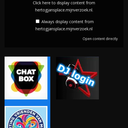
i
Click here to display content from
n
s
hertogjansplace.mijnverzoek.nl.
t
p
Always display content from
f
l
hertogjansplace.mijnverzoek.nl
r
a
o
Open content directly
y
m
c
h
o
e
n
r
t
t
e
o
n
g
t
j
f
a
r
n
o
s