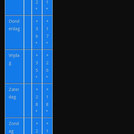
.
2
1
k
°
°
m
.
i
Dond
+
+
n
j
erdag
3
1
l
n
6
7
°
°
v
e
Vrijda
+
+
r
g
3
2
z
5
0
o
°
°
e
Zater
+
+
k
dag
2
1
.
8
8
n
°
°
l
Zond
+
+
ag
2
1