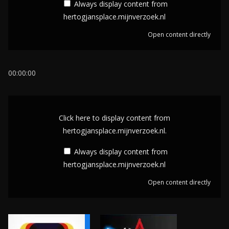
Always display content from
l
hertogjansplace.mijnverzoek.nl
a
Open content directly
y
c
o
00:00:00
n
t
D
e
i
Click here to display content from
n
s
hertogjansplace.mijnverzoek.nl.
t
p
Always display content from
f
l
hertogjansplace.mijnverzoek.nl
r
a
o
Open content directly
y
m
c
h
o
e