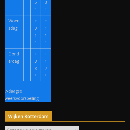
z
5
3
o
°
°
e
Woen
+
+
k
sdag
3
1
.
1
1
n
°
°
l
Dond
+
+
erdag
3
1
8
7
°
°
7-daagse
weersvoorspelling
Wijken Rotterdam
W