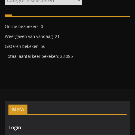
i
j
k
Online bezoekers:
0
e
Weergaven van vandaag:
21
n
R
Gisteren bekeken:
56
o
Totaal aantal keer bekeken:
23.085
t
t
e
r
d
a
m
Meta
Login