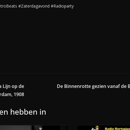
etroBeats #Zaterdagavond #Radioparty
 Lijn op de
De Binnenrotte gezien vanaf de B
erdam, 1908
nen hebben in