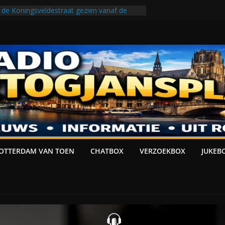
 de Koningsveldestraat gezien vanaf de
, 1990
EN
t gezien vanaf de Weerlanerstraat, 1990
j de Lusthofstraat in Kralingen, 1978
OGJANSPLACE PRESENTEERT: JUKEBOX
OTTERDAM VAN TOEN
CHATBOX
VERZOEKBOX
JUKEB