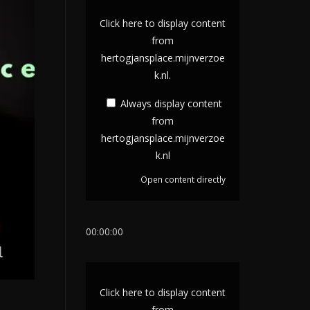
D
i
Click here to display content
s
from
hertogjansplace.mijnverzoe
p
k.nl.
l
a
Always display content
y
from
c
hertogjansplace.mijnverzoe
k.nl
o
n
Open content directly
t
e
00:00:00
n
t
D
f
i
r
Click here to display content
s
from