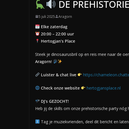
DE PREHISTORI
5 juli 2025
Aragorn
Elke zaterdag
20:00 – 22:00 uur
Hertogjan’s Place
Steek je dinosaurusbril op en reis mee naar de o
Aragorn
!
Luister & chat live
https://chameleon.chatt
Check onze website
hertogjansplace.nl
DJ’s GEZOCHT!
Heb jij de skills om onze prehistorische party nóg
Tag je muziekvrienden, deel dit bericht en lat