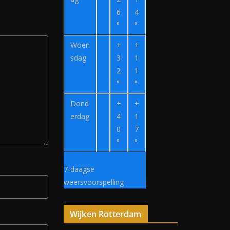
6
4
°
°
Woen
+
+
sdag
3
1
2
1
°
°
Dond
+
+
erdag
4
1
0
7
°
°
7-daagse
weersvoorspelling
Wijken Rotterdam