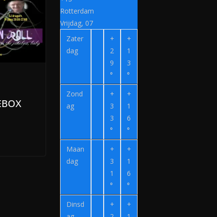
Rotterdam
i
Vrijdag, 07
j
Zater
+
+
n
dag
2
1
v
9
3
e
°
°
r
Zond
+
+
z
KEBOX
ag
3
1
o
3
6
e
°
°
k
.
Maan
+
+
dag
3
1
n
1
6
l
°
°
Dinsd
+
+
ag
2
1