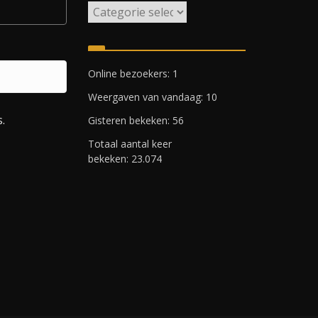
W
i
j
k
Online bezoekers:
1
e
Weergaven van vandaag:
10
n
R
.
Gisteren bekeken:
56
o
Totaal aantal keer
t
bekeken:
23.074
t
e
r
d
a
m