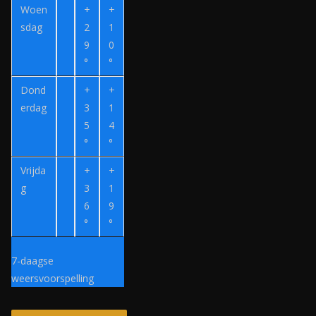
e
Woen
+
+
r
sdag
2
1
z
9
0
o
°
°
e
Dond
+
+
k
erdag
3
1
.
5
4
n
°
°
l
Vrijda
+
+
g
3
1
6
9
°
°
7-daagse
weersvoorspelling