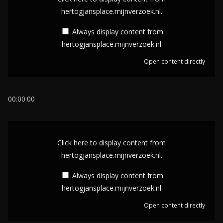
s
hertogjansplace.mijnverzoek.nl.
p
Always display content from
l
hertogjansplace.mijnverzoek.nl
a
Open content directly
y
c
o
00:00:00
n
t
D
e
i
Click here to display content from
n
s
hertogjansplace.mijnverzoek.nl.
t
p
Always display content from
f
l
hertogjansplace.mijnverzoek.nl
r
a
o
Open content directly
y
m