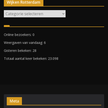
Wijken Rotterdam
W
i
j
k
Online bezoekers:
0
e
Weergaven van vandaag:
6
n
R
Gisteren bekeken:
28
o
Totaal aantal keer bekeken:
23.098
t
t
e
r
d
a
m
Meta