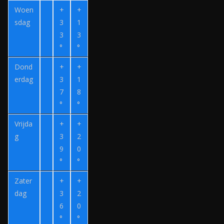
.
i
Woen
+
+
n
j
sdag
3
1
l
n
3
3
°
°
v
e
Dond
+
+
r
erdag
3
1
z
7
8
o
°
°
e
Vrijda
+
+
k
g
3
2
.
9
0
n
°
°
l
Zater
+
+
dag
3
2
6
0
°
°