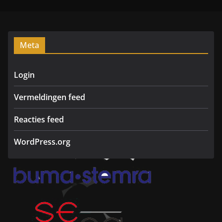
r
d
a
m
Meta
Login
Vermeldingen feed
Reacties feed
WordPress.org