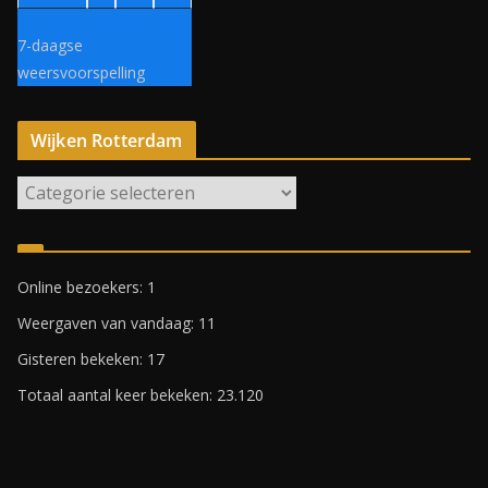
7-daagse
weersvoorspelling
Wijken Rotterdam
W
i
j
k
Online bezoekers:
1
e
Weergaven van vandaag:
11
n
R
Gisteren bekeken:
17
o
Totaal aantal keer bekeken:
23.120
t
t
e