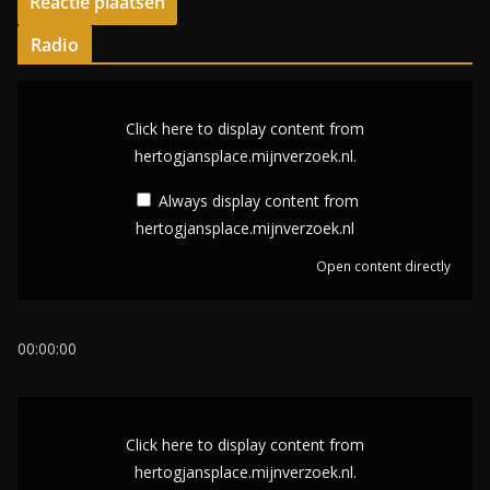
Radio
D
i
Click here to display content from
s
hertogjansplace.mijnverzoek.nl.
p
Always display content from
l
hertogjansplace.mijnverzoek.nl
a
Open content directly
y
c
o
00:00:00
n
t
D
e
i
Click here to display content from
n
s
hertogjansplace.mijnverzoek.nl.