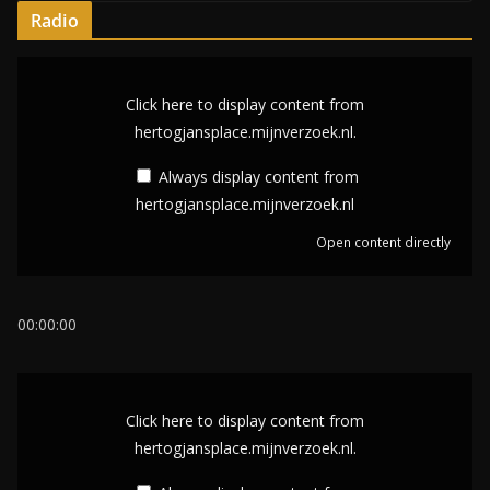
Radio
D
i
Click here to display content from
s
hertogjansplace.mijnverzoek.nl.
p
Always display content from
l
hertogjansplace.mijnverzoek.nl
a
Open content directly
y
c
o
00:00:00
n
t
D
e
i
Click here to display content from
n
s
hertogjansplace.mijnverzoek.nl.
t
p