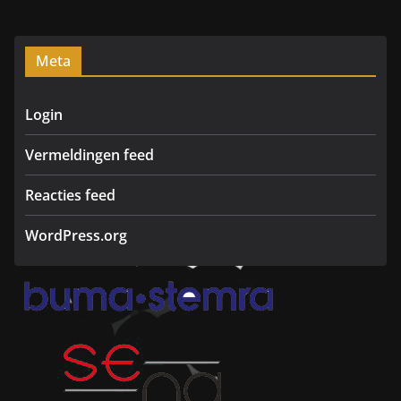
d
a
m
Meta
Login
Vermeldingen feed
Reacties feed
WordPress.org