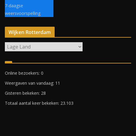
7-daagse
weersvoorspelling
Wijken Rotterdam
W
i
j
k
Online bezoekers:
0
e
Weergaven van vandaag:
11
n
R
Gisteren bekeken:
28
o
Totaal aantal keer bekeken:
23.103
t
t
e
r