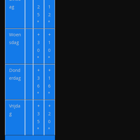
n
j
ag
2
1
l
n
5
2
°
°
v
e
Woen
+
+
r
sdag
3
1
z
0
0
o
°
°
e
Dond
+
+
k
erdag
3
1
.
6
6
n
°
°
l
Vrijda
+
+
g
3
2
5
0
°
°