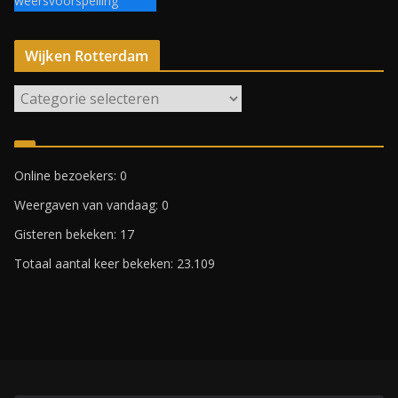
weersvoorspelling
Wijken Rotterdam
W
i
j
k
Online bezoekers:
0
e
Weergaven van vandaag:
0
n
R
Gisteren bekeken:
17
o
Totaal aantal keer bekeken:
23.109
t
t
e
r
d
a