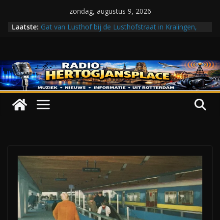
Ga
zondag, augustus 9, 2026
DE PREHISTORIE
naar
Laatste:
Gat van Lusthof bij de Lusthofstraat in Kralingen,
de
1978
inhoud
RADIO HERTOGJANSPLACE PRESENTEERT:
JUKEBOX TIME!
Een sportveld aan de Koningsveldestraat gezien
vanaf de Vrijenbansestraat, 1990
De Delftse Poort gezien vanaf het Haagseveer,
1888