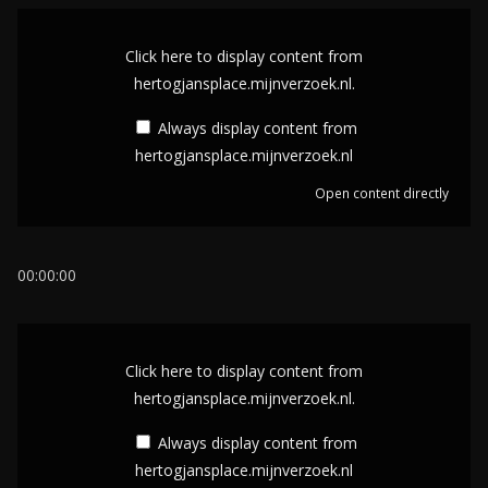
D
i
Click here to display content from
s
hertogjansplace.mijnverzoek.nl.
p
Always display content from
l
hertogjansplace.mijnverzoek.nl
a
Open content directly
y
c
o
00:00:00
n
t
D
e
i
Click here to display content from
n
s
hertogjansplace.mijnverzoek.nl.
t
p
Always display content from
f
l
hertogjansplace.mijnverzoek.nl
r