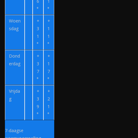
n
6
1
°
°
v
e
Woen
+
+
r
sdag
3
1
z
1
1
o
°
°
e
Dond
+
+
k
erdag
3
1
.
7
7
n
°
°
l
Vrijda
+
+
g
3
2
9
1
°
°
7-daagse