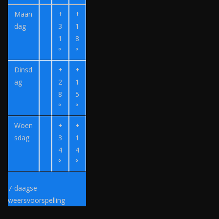
e
Maan
+
+
r
dag
3
1
z
1
8
o
°
°
e
Dinsd
+
+
k
ag
2
1
.
8
5
n
°
°
l
Woen
+
+
sdag
3
1
4
4
°
°
7-daagse
weersvoorspelling