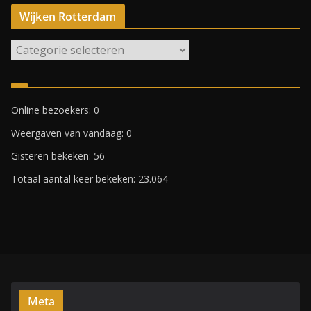
Wijken Rotterdam
W
i
j
k
Online bezoekers:
0
e
Weergaven van vandaag:
0
n
R
Gisteren bekeken:
56
o
Totaal aantal keer bekeken:
23.064
t
t
e
r
d
a
m
Meta