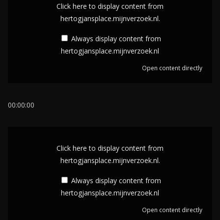
i
Click here to display content from
s
hertogjansplace.mijnverzoek.nl.
p
Always display content from
l
hertogjansplace.mijnverzoek.nl
a
Open content directly
y
c
o
00:00:00
n
t
D
e
i
Click here to display content from
n
s
hertogjansplace.mijnverzoek.nl.
t
p
Always display content from
f
l
hertogjansplace.mijnverzoek.nl
r
a
o
Open content directly
y