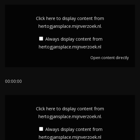
D
i
Click here to display content from
s
hertogjansplace.mijnverzoek.nl.
p
Always display content from
l
hertogjansplace.mijnverzoek.nl
a
Open content directly
y
c
o
00:00:00
n
t
D
e
i
Click here to display content from
n
s
hertogjansplace.mijnverzoek.nl.
t
p
Always display content from
f
l
hertogjansplace.mijnverzoek.nl