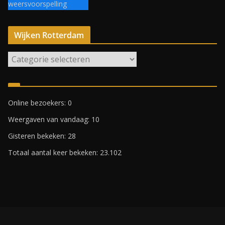
weersvoorspelling
Wijken Rotterdam
W
i
j
k
Online bezoekers:
0
e
Weergaven van vandaag:
10
n
R
Gisteren bekeken:
28
o
Totaal aantal keer bekeken:
23.102
t
t
e
r
d
a