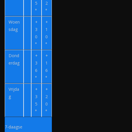
l
n
5
2
°
°
v
e
Woen
+
+
r
sdag
3
1
z
0
0
o
°
°
e
Dond
+
+
k
erdag
3
1
.
6
6
n
°
°
l
Vrijda
+
+
g
3
2
5
0
°
°
7-daagse